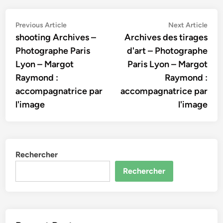
Navigation
Previous
Nex
Previous Article
Next Article
article:
artic
shooting Archives –
Archives des tirages
de
Photographe Paris
d'art – Photographe
l’article
Lyon – Margot
Paris Lyon – Margot
Raymond :
Raymond :
accompagnatrice par
accompagnatrice par
l'image
l'image
Rechercher
Rechercher