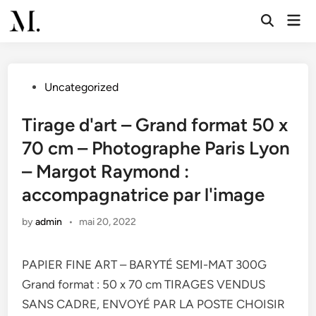
Skip
Mai
to
Open
Men
Search
content
Posted
Uncategorized
in
Tirage d'art – Grand format 50 x
70 cm – Photographe Paris Lyon
– Margot Raymond :
accompagnatrice par l'image
by
admin
•
mai 20, 2022
PAPIER FINE ART – BARYTÉ SEMI-MAT 300G
Grand format : 50 x 70 cm TIRAGES VENDUS
SANS CADRE, ENVOYÉ PAR LA POSTE CHOISIR