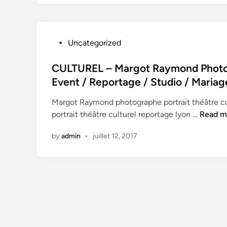
r
t
a
R
t
a
e
y
P
Uncategorized
/
m
o
P
o
s
CULTUREL – Margot Raymond Photogr
o
n
t
Event / Reportage / Studio / Mariag
r
d
e
t
P
Margot Raymond photographe portrait théâtre c
d
r
h
C
portrait théâtre culturel reportage lyon …
Read m
i
a
o
U
n
i
by
admin
•
juillet 12, 2017
t
L
t
o
T
s
g
U
/
r
R
E
a
E
v
p
L
e
h
–
n
e
M