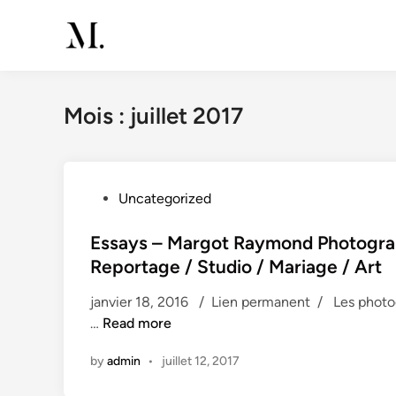
Skip
to
content
Mois :
juillet 2017
P
Uncategorized
o
s
Essays – Margot Raymond Photograph
t
Reportage / Studio / Mariage / Art
e
janvier 18, 2016 / Lien permanent / Les photogr
d
E
…
Read more
i
s
n
by
admin
•
juillet 12, 2017
s
a