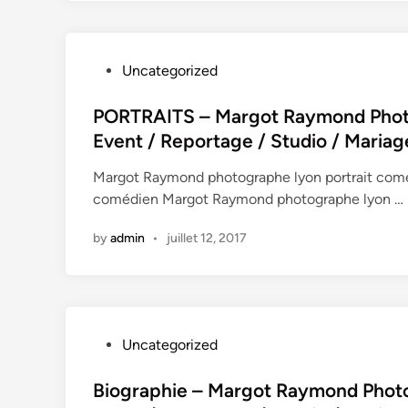
y
s
–
P
Uncategorized
M
o
a
s
PORTRAITS – Margot Raymond Photog
r
t
Event / Reportage / Studio / Mariag
g
e
o
Margot Raymond photographe lyon portrait com
d
t
comédien Margot Raymond photographe lyon …
i
R
n
a
by
admin
•
juillet 12, 2017
y
m
o
n
d
P
Uncategorized
P
o
h
s
Biographie – Margot Raymond Photog
o