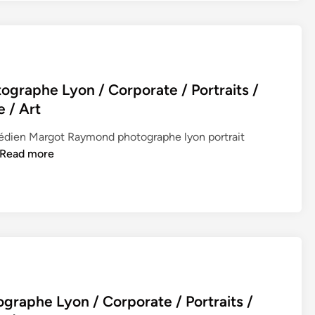
raphe Lyon / Corporate / Portraits /
e / Art
édien Margot Raymond photographe lyon portrait
P
Read more
O
R
T
R
A
I
T
S
raphe Lyon / Corporate / Portraits /
–