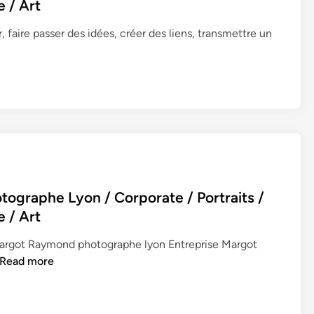
e / Art
M
a
, faire passer des idées, créer des liens, transmettre un
r
g
o
t
R
a
y
m
o
n
graphe Lyon / Corporate / Portraits /
d
e / Art
P
h
argot Raymond photographe lyon Entreprise Margot
o
E
Read more
t
N
o
T
g
R