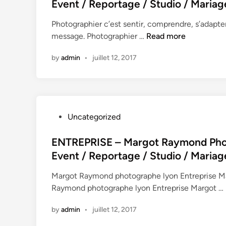
t
Event / Reportage / Studio / Mariag
t
e
o
Photographier c’est sentir, comprendre, s’adapter
d
g
B
message. Photographier …
Read more
i
r
i
n
by
admin
•
juillet 12, 2017
a
o
p
g
h
r
e
a
L
p
P
Uncategorized
y
h
o
o
i
s
ENTREPRISE – Margot Raymond Photo
n
e
t
Event / Reportage / Studio / Mariag
/
–
e
C
M
Margot Raymond photographe lyon Entreprise M
d
o
a
Raymond photographe lyon Entreprise Margot …
i
r
r
n
p
g
by
admin
•
juillet 12, 2017
o
o