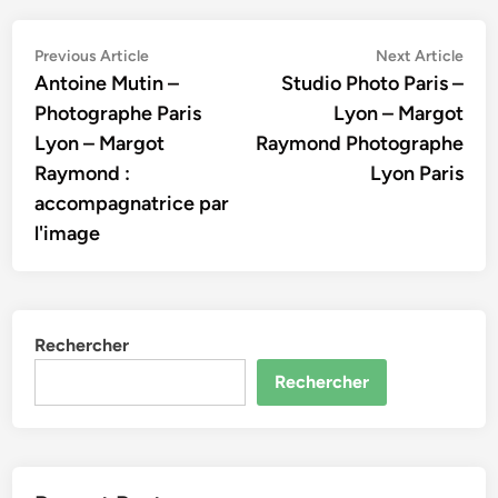
Navigation
Previous
Nex
Previous Article
Next Article
article:
artic
Antoine Mutin –
Studio Photo Paris –
de
Photographe Paris
Lyon – Margot
l’article
Lyon – Margot
Raymond Photographe
Raymond :
Lyon Paris
accompagnatrice par
l'image
Rechercher
Rechercher