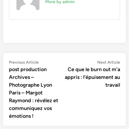
More by admin
Navigation
Previous
Nex
Previous Article
Next Article
article:
artic
post production
Ce que le burn out m’a
de
Archives –
appris : l'épuisement au
l’article
Photographe Lyon
travail
Paris – Margot
Raymond : révélez et
communiquez vos
émotions !