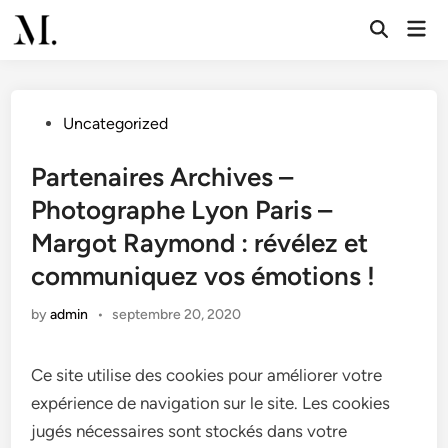
Skip
Mai
to
Open
Men
Search
content
Posted
Uncategorized
in
Partenaires Archives –
Photographe Lyon Paris –
Margot Raymond : révélez et
communiquez vos émotions !
by
admin
•
septembre 20, 2020
Ce site utilise des cookies pour améliorer votre
expérience de navigation sur le site. Les cookies
jugés nécessaires sont stockés dans votre