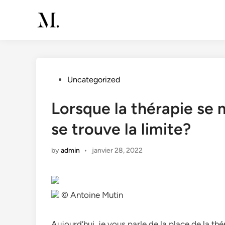
Skip
to
content
Posted
Uncategorized
in
Lorsque la thérapie se 
se trouve la limite?
by
admin
•
janvier 28, 2022
© Antoine Mutin
Aujourd’hui, je vous parle de la place de la th