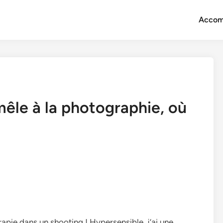
Accom
mêle à la photographie, où
érapie dans un shooting ! Hypersensible, j’ai une