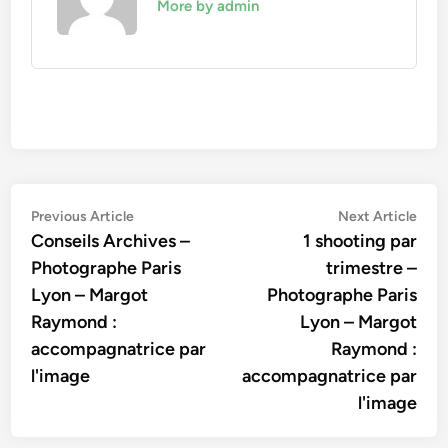
More by admin
Navigation
Previous
Nex
Previous Article
Next Article
article:
artic
Conseils Archives –
1 shooting par
de
Photographe Paris
trimestre –
l’article
Lyon – Margot
Photographe Paris
Raymond :
Lyon – Margot
accompagnatrice par
Raymond :
l'image
accompagnatrice par
l'image