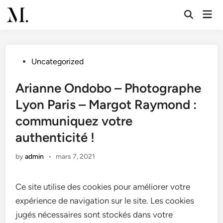
Skip
Mai
to
Open
Men
Search
content
Posted
Uncategorized
in
Arianne Ondobo – Photographe
Lyon Paris – Margot Raymond :
communiquez votre
authenticité !
by
admin
•
mars 7, 2021
Ce site utilise des cookies pour améliorer votre
expérience de navigation sur le site. Les cookies
jugés nécessaires sont stockés dans votre