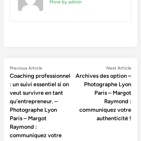
More by admin
Navigation
Previous
Nex
Previous Article
Next Article
article:
artic
Coaching professionnel
Archives des option –
de
: un suivi essentiel si on
Photographe Lyon
l’article
veut survivre en tant
Paris – Margot
qu’entrepreneur. –
Raymond :
Photographe Lyon
communiquez votre
Paris – Margot
authenticité !
Raymond :
communiquez votre